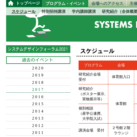
トップページ
プログラム・イベント
会場へのアクセス
主
スケジュール
特別招待講演
学内講師講演
研究紹介（全体概
プログラム
会場
2020
研究紹介会場
2019
体育館入口
受付
2018
研究紹介
2017
（ポスター展示、
2016
実物展示等）
体育館
2015
個別相談
2014
（産学公連携、
2013
大学院入試）
2012
２号館２階
講演会場 受付
2011
ラウンジ